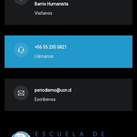
Barrio Humanista
Visítanos
+56 55 235 5821
Llámanos
periodismo@ucn.cl
Escríbenos