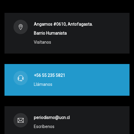
Angamos #0610, Antofagasta.
Barrio Humanista
Visítanos
+56 55 235 5821
Llámanos
periodismo@ucn.cl
Escríbenos