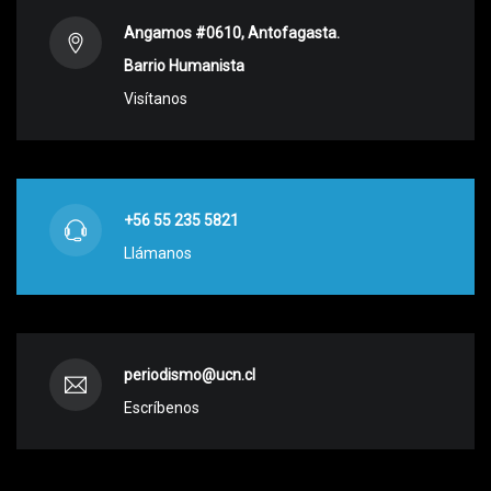
Angamos #0610, Antofagasta.
Barrio Humanista
Visítanos
+56 55 235 5821
Llámanos
periodismo@ucn.cl
Escríbenos