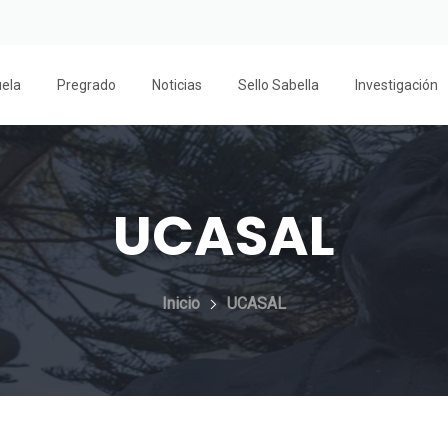
uela
Pregrado
Noticias
Sello Sabella
Investigación
UCASAL
Inicio
UCASAL