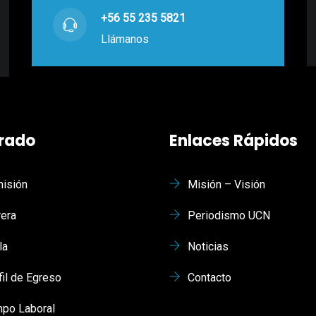
+56 55 235 5821
Llámanos
rado
Enlaces Rápidos
isión
Misión – Visión
rera
Periodismo UCN
la
Noticias
fil de Egreso
Contacto
po Laboral