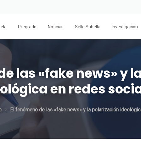
uela
Pregrado
Noticias
Sello Sabella
Investigación
de las «fake news» y la
ológica en redes soci
o
El fenómeno de las «fake news» y la polarización ideológic