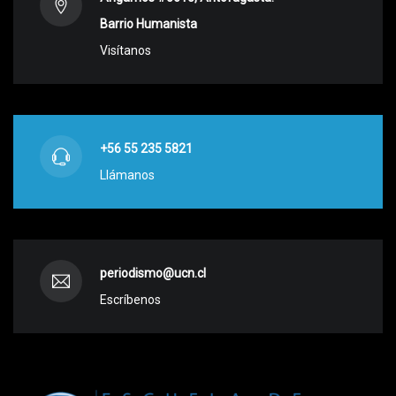
Barrio Humanista
Visítanos
+56 55 235 5821
Llámanos
periodismo@ucn.cl
Escríbenos