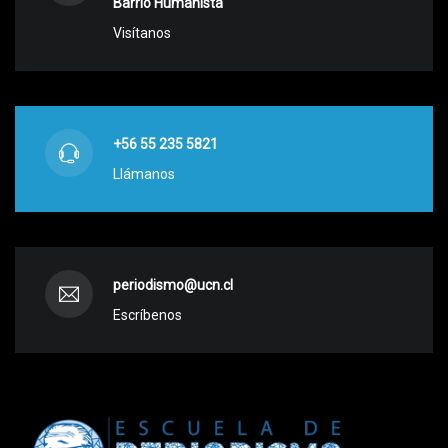
Barrio Humanista
Visítanos
+56 55 235 5821
Llámanos
periodismo@ucn.cl
Escríbenos