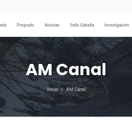
uela
Pregrado
Noticias
Sello Sabella
Investigación
AM Canal
Inicio
AM Canal