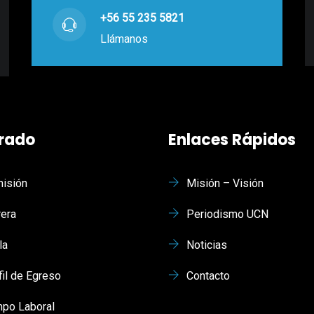
+56 55 235 5821
Llámanos
rado
Enlaces Rápidos
isión
Misión – Visión
rera
Periodismo UCN
la
Noticias
fil de Egreso
Contacto
po Laboral