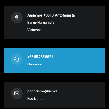
Angamos #0610, Antofagasta.
Barrio Humanista
Visítanos
+56 55 235 5821
Llámanos
periodismo@ucn.cl
Escríbenos