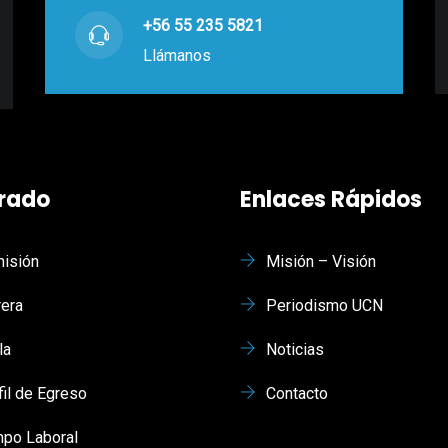
+56 55 235 5821
Llámanos
rado
Enlaces Rápidos
isión
Misión – Visión
rera
Periodismo UCN
la
Noticias
fil de Egreso
Contacto
po Laboral