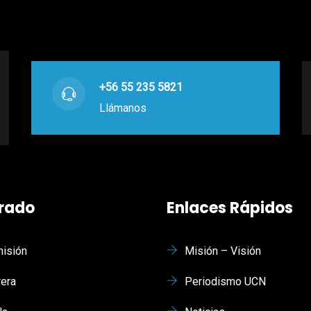
+56 55 235 5821
Llámanos
rado
Enlaces Rápidos
isión
Misión – Visión
rera
Periodismo UCN