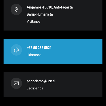
Angamos #0610, Antofagasta.
Barrio Humanista
Visítanos
+56 55 235 5821
Llámanos
periodismo@ucn.cl
Escríbenos