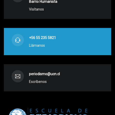
Barrio Humanista
Visítanos
+56 55 235 5821
Llámanos
periodismo@ucn.cl
Escríbenos