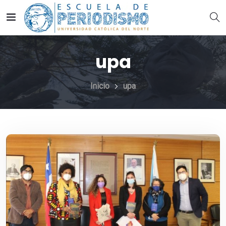
upa
Inicio
upa