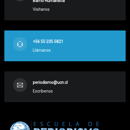
Barrio Humanista
Visítanos
+56 55 235 5821
Llámanos
periodismo@ucn.cl
Escríbenos