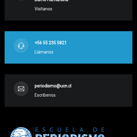
Visítanos
+56 55 235 5821
Llámanos
periodismo@ucn.cl
Escríbenos