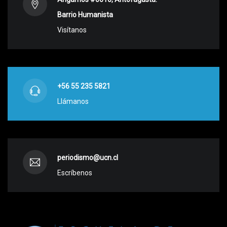
Barrio Humanista
Visítanos
+56 55 235 5821
Llámanos
periodismo@ucn.cl
Escríbenos