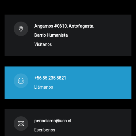
Angamos #0610, Antofagasta.
Barrio Humanista
Visítanos
+56 55 235 5821
Llámanos
periodismo@ucn.cl
Escríbenos