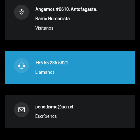
Angamos #0610, Antofagasta.
Barrio Humanista
Visítanos
+56 55 235 5821
Llámanos
periodismo@ucn.cl
Escríbenos